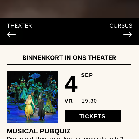
THEATER
CURSUS
BINNENKORT IN ONS THEATER
4
SEP
VR
19:30
TICKETS
MUSICAL PUBQUIZ
Doe mee! Hoe goed ken jij musicals écht?