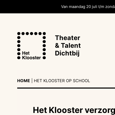
Van maandag 20 juli t/m zonda
Theater
& Talent
Dichtbij
HOME
|
HET KLOOSTER OP SCHOOL
Het Klooster verzor