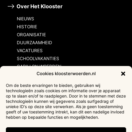
Over Het Klooster
NIEUWS
HISTORIE
ORGANISATIE
DUURZAAMHEID
VACATURES
SCHOOLVAKANTIES
CARILLON WOERDEN
Cookies kloosterwoerden.nl
Inschrijvingsvoorwaarden
Om de beste ervaringen te bieden, gebruiken wij
technologieën zoals cookies om informatie over je apparaat
Bezoekersvoorwaarden
op te slaan en/of te raadplegen. Door in te stemmen met deze
Huurvoorwaarden
technologieën kunnen wij gegevens zoals surfgedrag of
unieke ID's op deze site verwerken. Als je geen toestemming
Privacyverklaring
geeft of uw toestemming intrekt, kan dit een nadelige invloed
Ticketverkoop
hebben op bepaalde functies en mogelijkheden.
Faciliteiten mindervaliden