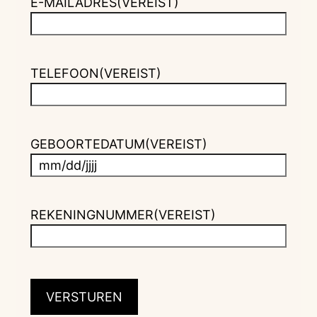
E-MAILADRES
(VEREIST)
TELEFOON
(VEREIST)
GEBOORTEDATUM
(VEREIST)
M
M
s
REKENINGNUMMER
(VEREIST)
l
a
s
h
D