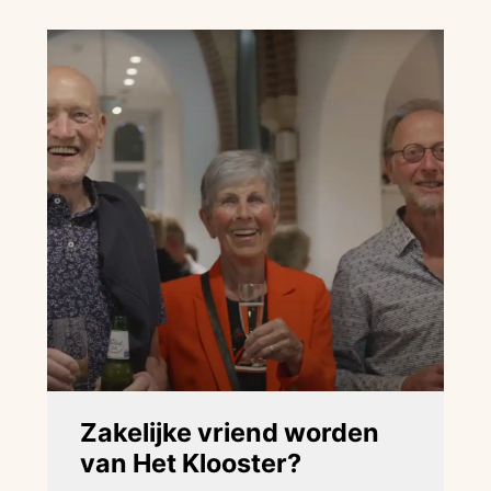
D
s
l
a
s
h
J
J
J
J
Zakelijke vriend worden
van Het Klooster?