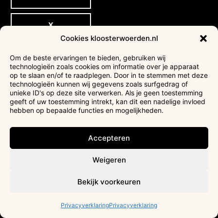
X
Cookies kloosterwoerden.nl
Om de beste ervaringen te bieden, gebruiken wij
Draag jij Het Klooster een warm
technologieën zoals cookies om informatie over je apparaat
hart toe?
op te slaan en/of te raadplegen. Door in te stemmen met deze
technologieën kunnen wij gegevens zoals surfgedrag of
unieke ID's op deze site verwerken. Als je geen toestemming
Het Klooster is aangemerkt als een algemeen nut
geeft of uw toestemming intrekt, kan dit een nadelige invloed
beogende instelling (ANBI). Dit houdt in dat particulieren
hebben op bepaalde functies en mogelijkheden.
belastingvoordelen krĳgen bĳ een schenking.
Steun Het Klooster
Accepteren
Word vriend van Het Klooster
Weigeren
Nalaten & schenken
Bekijk voorkeuren
Agenda
Privacyverklaring
Privacyverklaring
BREEK DE WEEK