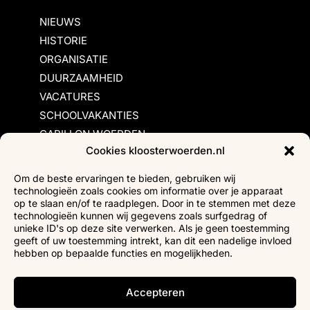
NIEUWS
HISTORIE
ORGANISATIE
DUURZAAMHEID
VACATURES
SCHOOLVAKANTIES
CARILLON WOERDEN
Cookies kloosterwoerden.nl
Inschrijvingsvoorwaarden
Om de beste ervaringen te bieden, gebruiken wij
technologieën zoals cookies om informatie over je apparaat
Bezoekersvoorwaarden
op te slaan en/of te raadplegen. Door in te stemmen met deze
Huurvoorwaarden
technologieën kunnen wij gegevens zoals surfgedrag of
unieke ID's op deze site verwerken. Als je geen toestemming
Privacyverklaring
geeft of uw toestemming intrekt, kan dit een nadelige invloed
Ticketverkoop
hebben op bepaalde functies en mogelijkheden.
Faciliteiten mindervaliden
Accepteren