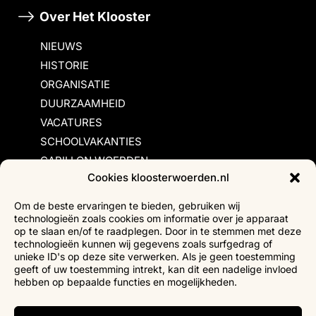
Over Het Klooster
NIEUWS
HISTORIE
ORGANISATIE
DUURZAAMHEID
VACATURES
SCHOOLVAKANTIES
CARILLON WOERDEN
Cookies kloosterwoerden.nl
Inschrijvingsvoorwaarden
Om de beste ervaringen te bieden, gebruiken wij
technologieën zoals cookies om informatie over je apparaat
Bezoekersvoorwaarden
op te slaan en/of te raadplegen. Door in te stemmen met deze
Huurvoorwaarden
technologieën kunnen wij gegevens zoals surfgedrag of
unieke ID's op deze site verwerken. Als je geen toestemming
Privacyverklaring
geeft of uw toestemming intrekt, kan dit een nadelige invloed
Ticketverkoop
hebben op bepaalde functies en mogelijkheden.
Faciliteiten mindervaliden