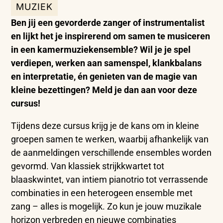
MUZIEK
Ben
jij
een
gevorderde
zanger
of
instrumentalist
en
lijkt
het
je
inspirerend
om
samen
te
musiceren
in
een
kamermuziekensemble?
Wil
je
je
spel
verdiepen,
werken
aan
samenspel,
klankbalans
en
interpretatie,
én
genieten
van
de
magie
van
kleine
bezettingen?
Meld
je
dan
aan
voor
deze
cursus!
Tijdens
deze
cursus
krijg
je
de
kans
om
in
kleine
groepen
samen
te
werken,
waarbij
afhankelijk
van
de
aanmeldingen
verschillende
ensembles
worden
gevormd.
Van
klassiek
strijkkwartet
tot
blaaskwintet,
van
intiem
pianotrio
tot
verrassende
combinaties
in
een
heterogeen
ensemble
met
zang –
alles
is
mogelijk.
Zo
kun
je
jouw
muzikale
horizon
verbreden
en
nieuwe
combinaties