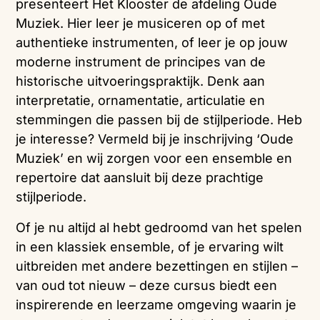
presenteert
Het
Klooster
de
afdeling
Oude
Muziek.
Hier
leer
je
musiceren
op
of
met
authentieke
instrumenten,
of
leer
je
op
jouw
moderne
instrument
de
principes
van
de
historische
uitvoeringspraktijk.
Denk
aan
interpretatie,
ornamentatie,
articulatie
en
stemmingen
die
passen
bij
de
stijlperiode.
Heb
je
interesse?
Vermeld
bij
je
inschrijving ‘
Oude
Muziek’
en
wij
zorgen
voor
een
ensemble
en
repertoire
dat
aansluit
bij
deze
prachtige
stijlperiode.
Of
je
nu
altijd
al
hebt
gedroomd
van
het
spelen
in
een
klassiek
ensemble,
of
je
ervaring
wilt
uitbreiden
met
andere
bezettingen
en
stijlen –
van
oud
tot
nieuw –
deze
cursus
biedt
een
inspirerende
en
leerzame
omgeving
waarin
je