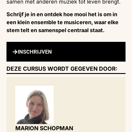
samen
met
anderen
muziek
tot
leven
brengt.
Schrijf
je
in
en
ontdek
hoe
mooi
het
is
om
in
een
klein
ensemble
te
musiceren,
waar
elke
stem
telt
en
samenspel
centraal
staat.
INSCHRIJVEN
DEZE CURSUS WORDT GEGEVEN DOOR:
MARION SCHOPMAN