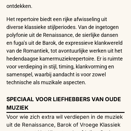
ontdekken.
Het
repertoire
biedt
een
rijke
afwisseling
uit
diverse
klassieke
stijlperiodes.
Van
de
ingetogen
polyfonie
uit
de
Renaissance,
de
sierlijke
dansen
en
fuga’s
uit
de
Barok,
de
expressieve
klankwereld
van
de
Romantiek,
tot
avontuurlijke
werken
uit
het
hedendaagse
kamermuziekrepertoire.
Er
is
ruimte
voor
verdieping
in
stijl,
timing,
klankvorming
en
samenspel,
waarbij
aandacht
is
voor
zowel
technische
als
muzikale
aspecten.
SPECIAAL VOOR LIEFHEBBERS VAN OUDE
MUZIEK
Voor
wie
zich
extra
wil
verdiepen
in
de
muziek
uit
de
Renaissance,
Barok
of
Vroege
Klassiek