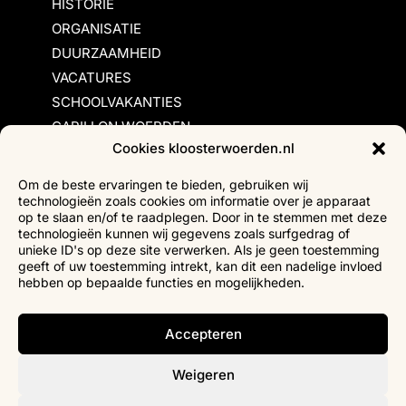
HISTORIE
ORGANISATIE
DUURZAAMHEID
VACATURES
SCHOOLVAKANTIES
CARILLON WOERDEN
Cookies kloosterwoerden.nl
Inschrijvingsvoorwaarden
Om de beste ervaringen te bieden, gebruiken wij
technologieën zoals cookies om informatie over je apparaat
Bezoekersvoorwaarden
op te slaan en/of te raadplegen. Door in te stemmen met deze
Huurvoorwaarden
technologieën kunnen wij gegevens zoals surfgedrag of
unieke ID's op deze site verwerken. Als je geen toestemming
Privacyverklaring
geeft of uw toestemming intrekt, kan dit een nadelige invloed
Ticketverkoop
hebben op bepaalde functies en mogelijkheden.
Faciliteiten mindervaliden
Accepteren
Weigeren