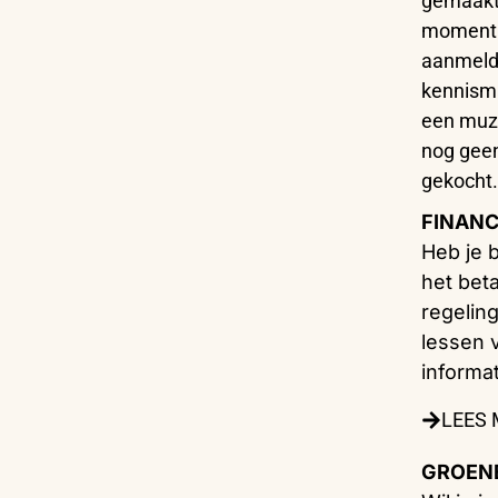
gemaakt.
moment i
aanmeldi
kennism
een muzi
nog geen
gekocht
FINANC
Heb je 
het beta
regelin
lessen 
informat
LEES
GROENE