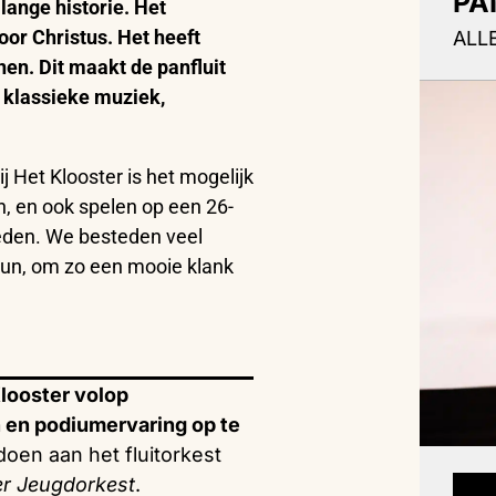
PA
lange historie. Het
oor Christus. Het heeft
ALL
nen. Dit maakt de panfluit
: klassieke muziek,
ij Het Klooster is het mogelijk
n, en ook spelen op een 26-
heden. We besteden veel
un, om zo een mooie klank
Klooster volop
 en podiumervaring op te
oen aan het fluitorkest
er Jeugdorkest
.