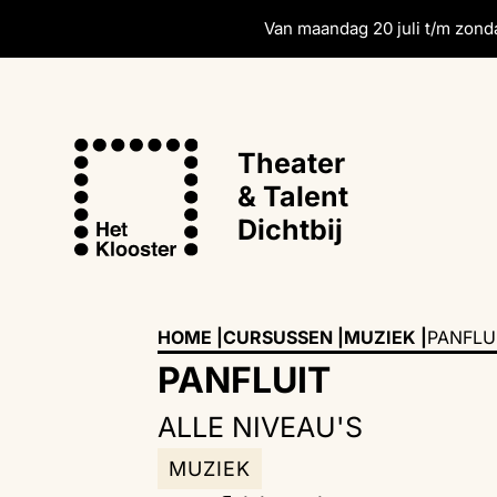
Van maandag 20 juli t/m zonda
Theater
& Talent
Dichtbij
HOME |
CURSUSSEN |
MUZIEK
|
PANFLU
PANFLUIT
ALLE NIVEAU'S
MUZIEK