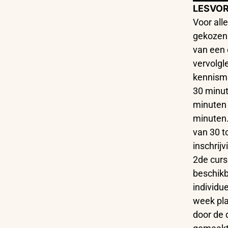
LESVOR
Voor all
gekozen 
van een 
vervolg
kennisma
30 minut
minuten 
minuten.
van 30 t
inschrij
2de cursi
beschikb
individu
week pla
door de 