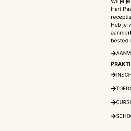
Wil je j
Hart Pa
receptie
Heb je w
aanmerk
bestedi
AANV
PRAKTI
INSC
TOEG
CURS
SCHO