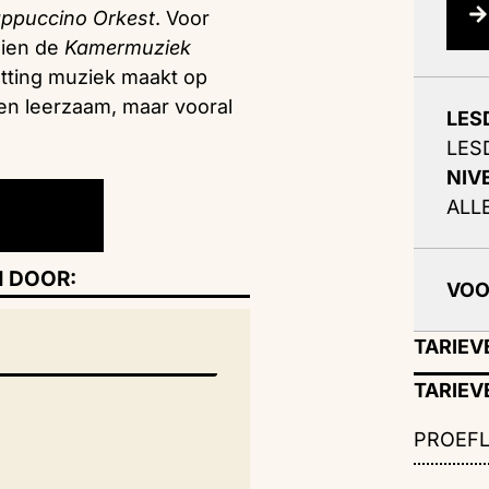
ppuccino Orkest
. Voor
dien de
Kamermuziek
zetting muziek maakt op
een leerzaam, maar vooral
LES
LES
NIV
ALL
 DOOR:
VO
TARIEV
TARIEV
PROEFL