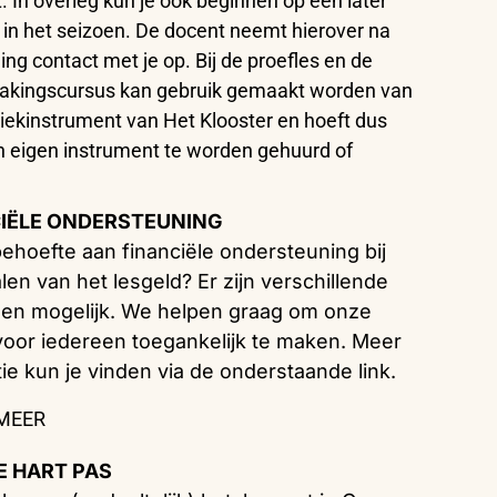
 In overleg kun je ook beginnen op een later
n het seizoen. De docent neemt hierover na
ng contact met je op. Bij de proefles en de
akingscursus kan gebruik gemaakt worden van
ekinstrument van Het Klooster en hoeft dus
 eigen instrument te worden gehuurd of
.
IËLE ONDERSTEUNING
behoefte aan financiële ondersteuning bij
len van het lesgeld? Er zijn verschillende
gen mogelijk. We helpen graag om onze
voor iedereen toegankelijk te maken. Meer
ie kun je vinden via de onderstaande link.
 MEER
 HART PAS