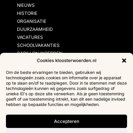
NIEUWS
HISTORIE
ORGANISATIE
DUURZAAMHEID
VACATURES
SCHOOLVAKANTIES
CARILLON WOERDEN
Cookies kloosterwoerden.nl
Inschrijvingsvoorwaarden
Om de beste ervaringen te bieden, gebruiken wij
technologieën zoals cookies om informatie over je apparaat
Bezoekersvoorwaarden
op te slaan en/of te raadplegen. Door in te stemmen met deze
Huurvoorwaarden
technologieën kunnen wij gegevens zoals surfgedrag of
unieke ID's op deze site verwerken. Als je geen toestemming
Privacyverklaring
geeft of uw toestemming intrekt, kan dit een nadelige invloed
Ticketverkoop
hebben op bepaalde functies en mogelijkheden.
Faciliteiten mindervaliden
Accepteren