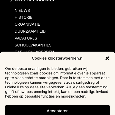
NIEUWS
HISTORIE
ORGANISATIE
DUURZAAMHEID
VACATURES
SCHOOLVAKANTIES
CARILLON WOERDEN
Cookies kloosterwoerden.nl
Inschrijvingsvoorwaarden
Om de beste ervaringen te bieden, gebruiken wij
technologieën zoals cookies om informatie over je apparaat
Bezoekersvoorwaarden
op te slaan en/of te raadplegen. Door in te stemmen met deze
Huurvoorwaarden
technologieën kunnen wij gegevens zoals surfgedrag of
unieke ID's op deze site verwerken. Als je geen toestemming
Privacyverklaring
geeft of uw toestemming intrekt, kan dit een nadelige invloed
Ticketverkoop
hebben op bepaalde functies en mogelijkheden.
Faciliteiten mindervaliden
Accepteren