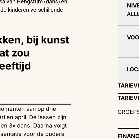
ssa van Hengstum (dans) en
NIV
k de kinderen verschillende
ALL
ken, bij kunst
VO
at zou
eeftijd
LOC
TARIEV
TARIEV
momenten aan op drie
GROEPS
i en april. De lessen zijn
 en 3x dans. Daarna volgt
resentatie voor de ouders
FINANC