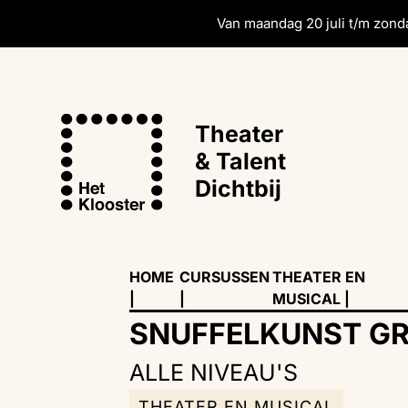
Van maandag 20 juli t/m zonda
Theater
& Talent
Dichtbij
HOME
CURSUSSEN
THEATER EN
|
|
MUSICAL
|
SNUFFELKUNST GR
ALLE NIVEAU'S
THEATER EN MUSICAL