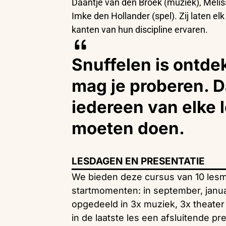
Daantje van den Broek (muziek), Meli
Imke den Hollander (spel). Zij laten el
kanten van hun discipline ervaren.
Snuffelen is ontdek
mag je proberen. D
iedereen van elke l
moeten doen.
LESDAGEN EN PRESENTATIE
We bieden deze cursus van 10 les
startmomenten: in september, januar
opgedeeld in 3x muziek, 3x theater
in de laatste les een afsluitende p