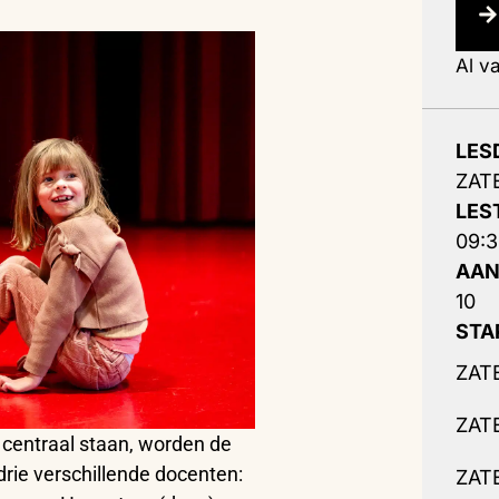
Al v
LES
ZAT
LES
09:3
AAN
10
STA
ZAT
ZAT
s centraal staan, worden de
rie verschillende docenten:
ZAT