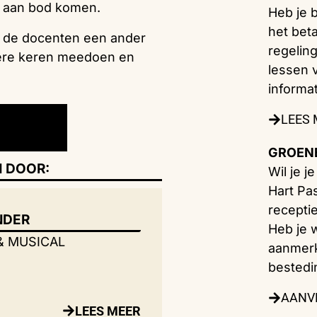
es aan bod komen.
Heb je 
het beta
n de docenten een ander
regelin
ere keren meedoen en
lessen 
informat
LEES
GROENE
 DOOR:
Wil je j
Hart Pa
receptie
NDER
Heb je w
& MUSICAL
aanmerk
bestedi
AANV
LEES MEER