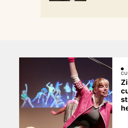
CU
Z
c
st
h