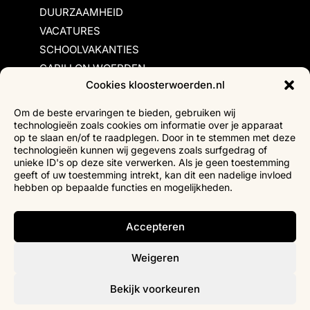
DUURZAAMHEID
VACATURES
SCHOOLVAKANTIES
CARILLON WOERDEN
Cookies kloosterwoerden.nl
Inschrijvingsvoorwaarden
Om de beste ervaringen te bieden, gebruiken wij
technologieën zoals cookies om informatie over je apparaat
Bezoekersvoorwaarden
op te slaan en/of te raadplegen. Door in te stemmen met deze
Huurvoorwaarden
technologieën kunnen wij gegevens zoals surfgedrag of
unieke ID's op deze site verwerken. Als je geen toestemming
Privacyverklaring
geeft of uw toestemming intrekt, kan dit een nadelige invloed
Ticketverkoop
hebben op bepaalde functies en mogelijkheden.
Faciliteiten mindervaliden
Accepteren
Weigeren
Bekijk voorkeuren