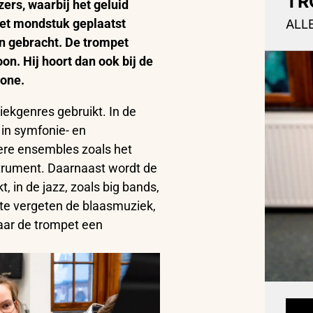
TR
ers, waarbij het geluid
het mondstuk geplaatst
ALL
en gebracht. De trompet
oon. Hij hoort dan ook bij de
mbone.
iekgenres gebruikt. In de
 in symfonie- en
ere ensembles zoals het
nstrument. Daarnaast wordt de
, in de jazz, zoals big bands,
 te vergeten de blaasmuziek,
aar de trompet een