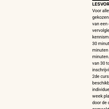
LESVOR
Voor all
gekozen 
van een 
vervolg
kennisma
30 minut
minuten 
minuten.
van 30 t
inschrij
2de cursi
beschikb
individu
week pla
door de 