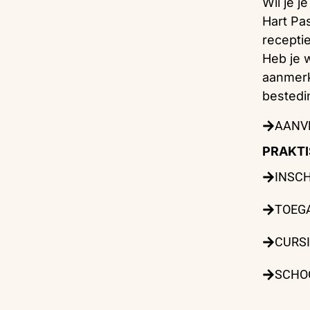
Wil je j
Hart Pa
receptie
Heb je w
aanmerk
bestedi
AANV
PRAKTI
INSC
TOEG
CURS
SCHO