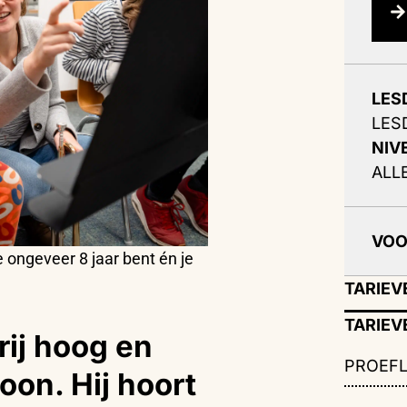
LES
LES
NIV
ALL
VO
 ongeveer 8 jaar bent én je
TARIEV
TARIEV
rij hoog en
PROEFL
oon. Hij hoort