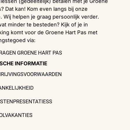
e lessen (gedeeltelijk) betalen met je Groene
s? Dat kan! Kom even langs bij onze
. Wij helpen je graag persoonlijk verder.
at minder te besteden? Kijk of je in
ing komt voor de Groene Hart Pas met
ngstegoed via:
RAGEN GROENE HART PAS
SCHE INFORMATIE
HRIJVINGSVOORWAARDEN
ANKELIJKHEID
ISTENPRESENTATIESS
OLVAKANTIES