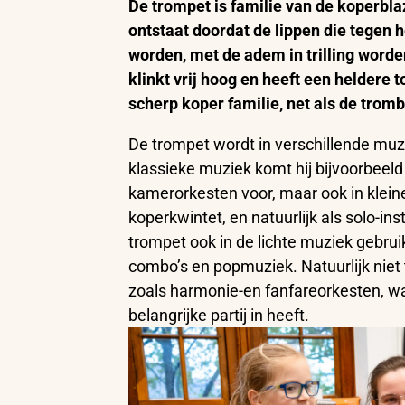
De trompet is familie van de koperblaz
ontstaat doordat de lippen die tegen 
worden, met de adem in trilling word
klinkt vrij hoog en heeft een heldere t
scherp koper familie, net als de tro
De trompet wordt in verschillende muz
klassieke muziek komt hij bijvoorbeeld
kamerorkesten voor, maar ook in klein
koperkwintet, en natuurlijk als solo-i
trompet ook in de lichte muziek gebruikt
combo’s en popmuziek. Natuurlijk niet
zoals harmonie-en fanfareorkesten, w
belangrijke partij in heeft.