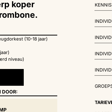
erp koper
KENNI
 trombone.
INDIVID
INDIVID
eugdorkest (10-18 jaar)
jaar)
INDIVID
erd niveau)
INDIVID
GROEPS
 DOOR:
TARIEV
OMP