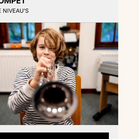
OMPET
E NIVEAU'S