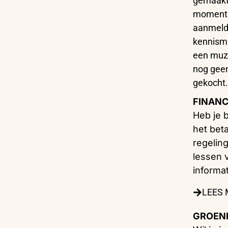
gemaakt.
moment i
aanmeldi
kennism
een muzi
nog geen
gekocht
FINANC
Heb je 
het beta
regelin
lessen 
informat
LEES
GROENE