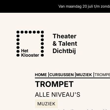
Van maandag 20 juli t/m zonda
Theater
& Talent
Dichtbij
HOME |
CURSUSSEN |
MUZIEK
|
TROMP
TROMPET
ALLE NIVEAU'S
MUZIEK