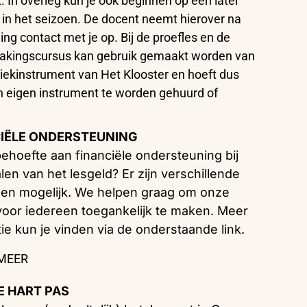
 In overleg kun je ook beginnen op een later
n het seizoen. De docent neemt hierover na
ng contact met je op. Bij de proefles en de
akingscursus kan gebruik gemaakt worden van
ekinstrument van Het Klooster en hoeft dus
 eigen instrument te worden gehuurd of
.
IËLE ONDERSTEUNING
behoefte aan financiële ondersteuning bij
len van het lesgeld? Er zijn verschillende
gen mogelijk. We helpen graag om onze
voor iedereen toegankelijk te maken. Meer
ie kun je vinden via de onderstaande link.
 MEER
 HART PAS