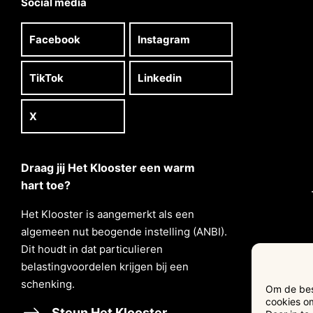
Social media
Facebook
Instagram
TikTok
Linkedin
X
Draag jij Het Klooster een warm
hart toe?
Het Klooster is aangemerkt als een
algemeen nut beogende instelling (ANBI).
Dit houdt in dat particulieren
belastingvoordelen krĳgen bĳ een
schenking.
Om de best
cookies om
Steun Het Klooster