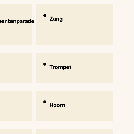
Zang
mentenparade
n
Trompet
Hoorn