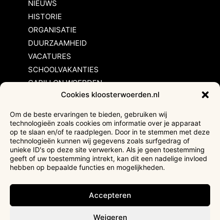
NIEUWS
HISTORIE
ORGANISATIE
DUURZAAMHEID
VACATURES
SCHOOLVAKANTIES
CARILLON WOERDEN
Cookies kloosterwoerden.nl
Inschrijvingsvoorwaarden
Om de beste ervaringen te bieden, gebruiken wij
technologieën zoals cookies om informatie over je apparaat
Bezoekersvoorwaarden
op te slaan en/of te raadplegen. Door in te stemmen met deze
Huurvoorwaarden
technologieën kunnen wij gegevens zoals surfgedrag of
unieke ID's op deze site verwerken. Als je geen toestemming
Privacyverklaring
geeft of uw toestemming intrekt, kan dit een nadelige invloed
Ticketverkoop
hebben op bepaalde functies en mogelijkheden.
Faciliteiten mindervaliden
Accepteren
Weigeren