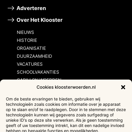
Adverteren
Over Het Klooster
NIEUWS
HISTORIE
ORGANISATIE
DUURZAAMHEID
VACATURES
SCHOOLVAKANTIES
CARILLON WOERDEN
Cookies kloosterwoerden.nl
Inschrijvingsvoorwaarden
Om de beste ervaringen te bieden, gebruiken wij
technologieën zoals cookies om informatie over je apparaat
Bezoekersvoorwaarden
op te slaan en/of te raadplegen. Door in te stemmen met deze
Huurvoorwaarden
technologieën kunnen wij gegevens zoals surfgedrag of
unieke ID's op deze site verwerken. Als je geen toestemming
Privacyverklaring
geeft of uw toestemming intrekt, kan dit een nadelige invloed
Ticketverkoop
hebben op bepaalde functies en mogelijkheden.