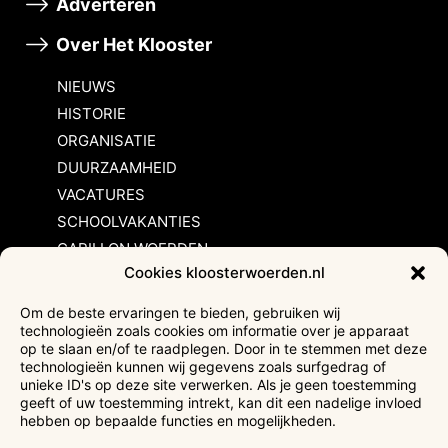
Adverteren
Over Het Klooster
NIEUWS
HISTORIE
ORGANISATIE
DUURZAAMHEID
VACATURES
SCHOOLVAKANTIES
CARILLON WOERDEN
Cookies kloosterwoerden.nl
Inschrijvingsvoorwaarden
Om de beste ervaringen te bieden, gebruiken wij
technologieën zoals cookies om informatie over je apparaat
Bezoekersvoorwaarden
op te slaan en/of te raadplegen. Door in te stemmen met deze
Huurvoorwaarden
technologieën kunnen wij gegevens zoals surfgedrag of
unieke ID's op deze site verwerken. Als je geen toestemming
Privacyverklaring
geeft of uw toestemming intrekt, kan dit een nadelige invloed
Ticketverkoop
hebben op bepaalde functies en mogelijkheden.
Faciliteiten mindervaliden