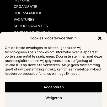
HISTORIE
ORGANISATIE
DUURZAAMHEID
VACATURES
SCHOOLVAKANTIES
CARILLON WOERDEN
Cookies kloosterwoerden.nl
Inschrijvingsvoorwaarden
Om de beste ervaringen te bieden, gebruiken wij
technologieën zoals cookies om informatie over je apparaat
Bezoekersvoorwaarden
op te slaan en/of te raadplegen. Door in te stemmen met deze
Huurvoorwaarden
technologieën kunnen wij gegevens zoals surfgedrag of
unieke ID's op deze site verwerken. Als je geen toestemming
Privacyverklaring
geeft of uw toestemming intrekt, kan dit een nadelige invloed
Ticketverkoop
hebben op bepaalde functies en mogelijkheden.
Faciliteiten mindervaliden
Accepteren
Weigeren