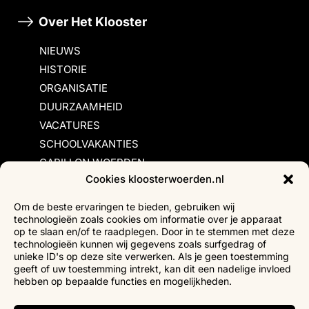
Over Het Klooster
NIEUWS
HISTORIE
ORGANISATIE
DUURZAAMHEID
VACATURES
SCHOOLVAKANTIES
CARILLON WOERDEN
Cookies kloosterwoerden.nl
Inschrijvingsvoorwaarden
Om de beste ervaringen te bieden, gebruiken wij
technologieën zoals cookies om informatie over je apparaat
Bezoekersvoorwaarden
op te slaan en/of te raadplegen. Door in te stemmen met deze
Huurvoorwaarden
technologieën kunnen wij gegevens zoals surfgedrag of
unieke ID's op deze site verwerken. Als je geen toestemming
Privacyverklaring
geeft of uw toestemming intrekt, kan dit een nadelige invloed
Ticketverkoop
hebben op bepaalde functies en mogelijkheden.
Faciliteiten mindervaliden