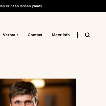
en er geen lessen plaats.
Verhuur
Contact
Meer info