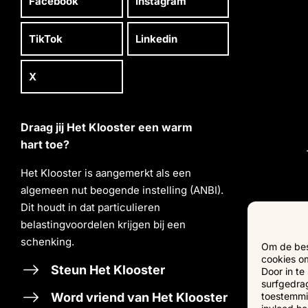
Facebook
Instagram
TikTok
Linkedin
X
Draag jij Het Klooster een warm
hart toe?
Het Klooster is aangemerkt als een
algemeen nut beogende instelling (ANBI).
Dit houdt in dat particulieren
belastingvoordelen krĳgen bĳ een
schenking.
Om de best
cookies om
Steun Het Klooster
Door in t
surfgedrag
Word vriend van Het Klooster
toestemmin