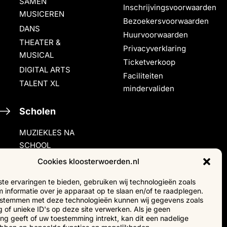
SAMEN
Inschrijvingsvoorwaarden
MUSICEREN
Bezoekersvoorwaarden
DANS
Huurvoorwaarden
THEATER &
Privacyverklaring
MUSICAL
Ticketverkoop
DIGITAL ARTS
Faciliteiten
TALENT XL
mindervaliden
Scholen
MUZIEKLES NA
SCHOOL
HALLO MUZIEK!
Cookies kloosterwoerden.nl
e ervaringen te bieden, gebruiken wij technologieën zoals
Verhuur &
 informatie over je apparaat op te slaan en/of te raadplegen.
events
e stemmen met deze technologieën kunnen wij gegevens zoals
 of unieke ID's op deze site verwerken. Als je geen
g geeft of uw toestemming intrekt, kan dit een nadelige
Adverteren