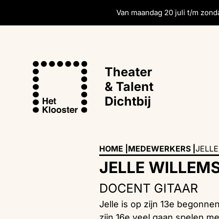
Van maandag 20 juli t/m zonda
Theater
& Talent
Dichtbij
HOME |
MEDEWERKERS |
JELLE
JELLE WILLEM
DOCENT GITAAR
Jelle is op zijn 13e begonnen
zijn 16e veel gaan spelen me