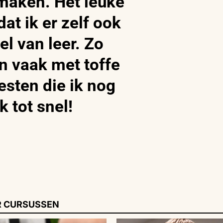
maken. Het leuke
at ik er zelf ook
el van leer. Zo
n vaak met toffe
esten die ik nog
k tot snel!
 CURSUSSEN