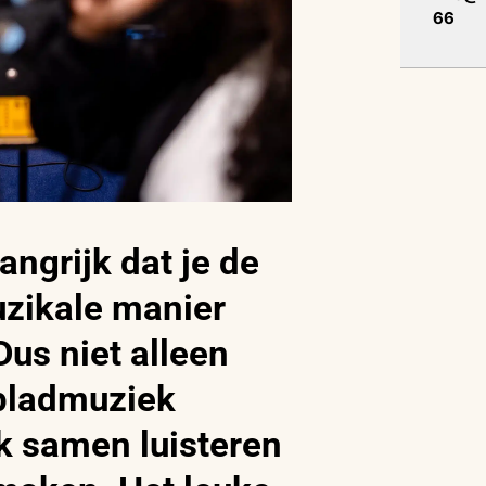
66
langrijk dat je de
uzikale manier
Dus niet alleen
bladmuziek
k samen luisteren