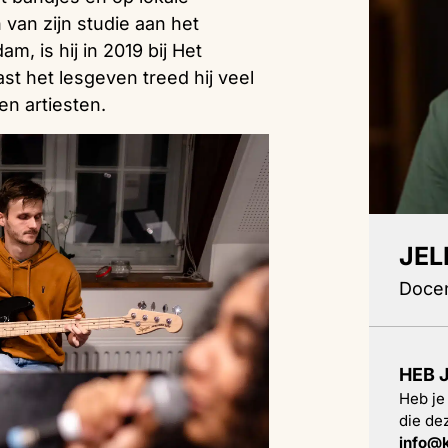
van zijn studie aan het
, is hij in 2019 bij Het
t het lesgeven treed hij veel
en artiesten.
JEL
Docen
HEB 
Heb je
die de
info@k