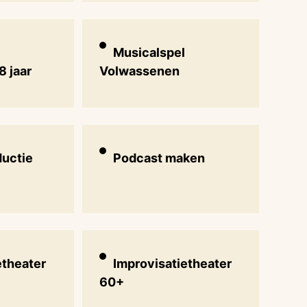
Musicalspel
8 jaar
Volwassenen
ductie
Podcast maken
etheater
Improvisatietheater
60+