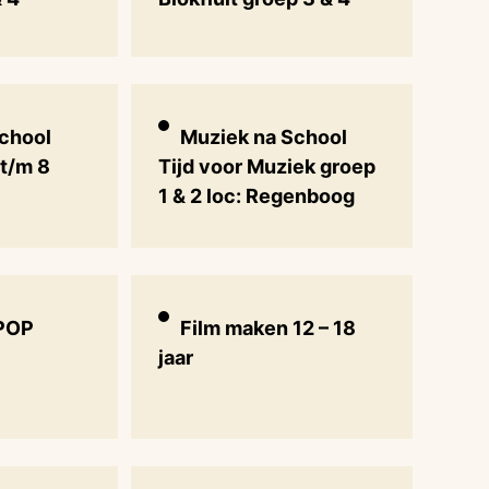
chool
Muziek na School
 t/m 8
Tijd voor Muziek groep
1 & 2 loc: Regenboog
POP
Film maken 12 – 18
jaar