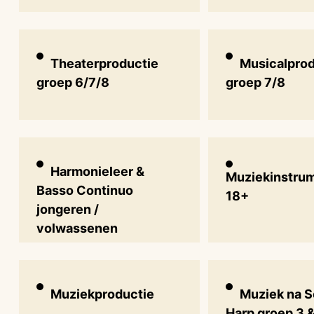
Theaterproductie
Musicalprod
groep 6/7/8
groep 7/8
Harmonieleer &
Muziekinstru
Basso Continuo
18+
jongeren /
volwassenen
Muziekproductie
Muziek na S
Harp groep 3 