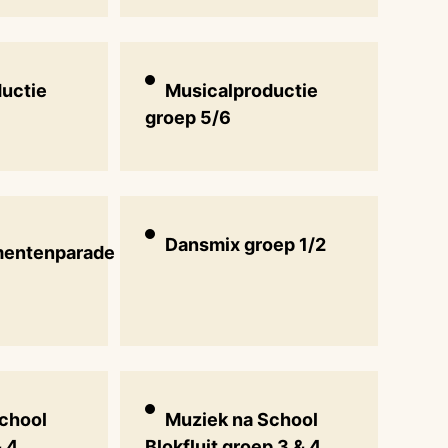
uctie
Musicalproductie
groep 5/6
Dansmix groep 1/2
mentenparade
chool
Muziek na School
& 4
Blokfluit groep 3 & 4