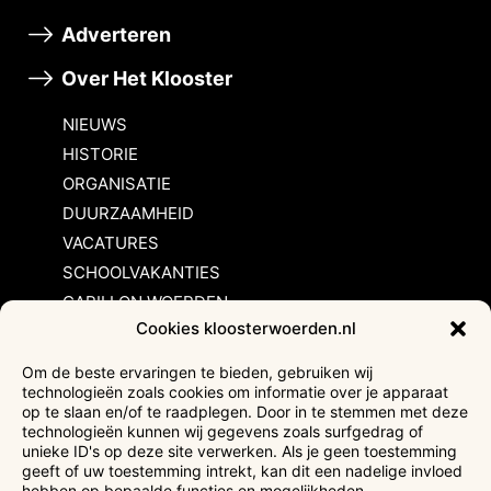
Adverteren
Over Het Klooster
NIEUWS
HISTORIE
ORGANISATIE
DUURZAAMHEID
VACATURES
SCHOOLVAKANTIES
CARILLON WOERDEN
Cookies kloosterwoerden.nl
Inschrijvingsvoorwaarden
Om de beste ervaringen te bieden, gebruiken wij
technologieën zoals cookies om informatie over je apparaat
Bezoekersvoorwaarden
op te slaan en/of te raadplegen. Door in te stemmen met deze
Huurvoorwaarden
technologieën kunnen wij gegevens zoals surfgedrag of
unieke ID's op deze site verwerken. Als je geen toestemming
Privacyverklaring
geeft of uw toestemming intrekt, kan dit een nadelige invloed
Ticketverkoop
hebben op bepaalde functies en mogelijkheden.