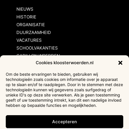
NIEUWS
HISTORIE
ORGANISATIE
DUURZAAMHEID
VACATURES
SCHOOLVAKANTIES
CARILLON WOERDEN
Cookies kloosterwoerden.nl
Inschrijvingsvoorwaarden
Om de beste ervaringen te bieden, gebruiken wij
technologieën zoals cookies om informatie over je apparaat
Bezoekersvoorwaarden
op te slaan en/of te raadplegen. Door in te stemmen met deze
Huurvoorwaarden
technologieën kunnen wij gegevens zoals surfgedrag of
unieke ID's op deze site verwerken. Als je geen toestemming
Privacyverklaring
geeft of uw toestemming intrekt, kan dit een nadelige invloed
Ticketverkoop
hebben op bepaalde functies en mogelijkheden.
Faciliteiten mindervaliden
Accepteren