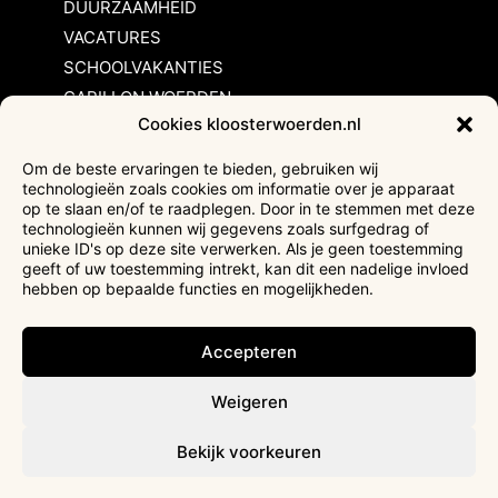
DUURZAAMHEID
VACATURES
SCHOOLVAKANTIES
CARILLON WOERDEN
Cookies kloosterwoerden.nl
Inschrijvingsvoorwaarden
Om de beste ervaringen te bieden, gebruiken wij
technologieën zoals cookies om informatie over je apparaat
Bezoekersvoorwaarden
op te slaan en/of te raadplegen. Door in te stemmen met deze
Huurvoorwaarden
technologieën kunnen wij gegevens zoals surfgedrag of
unieke ID's op deze site verwerken. Als je geen toestemming
Privacyverklaring
geeft of uw toestemming intrekt, kan dit een nadelige invloed
Ticketverkoop
hebben op bepaalde functies en mogelijkheden.
Faciliteiten mindervaliden
Accepteren
Weigeren
Bekijk voorkeuren