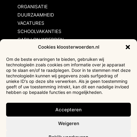
ORGANISATIE
DUURZAAMHEID
VACATURES
SCHOOLVAKANTIES
CARILLON WOERDEN
Cookies kloosterwoerden.nl
Inschrijvingsvoorwaarden
Om de beste ervaringen te bieden, gebruiken wij
technologieën zoals cookies om informatie over je apparaat
Bezoekersvoorwaarden
op te slaan en/of te raadplegen. Door in te stemmen met deze
Huurvoorwaarden
technologieën kunnen wij gegevens zoals surfgedrag of
unieke ID's op deze site verwerken. Als je geen toestemming
Privacyverklaring
geeft of uw toestemming intrekt, kan dit een nadelige invloed
Ticketverkoop
hebben op bepaalde functies en mogelijkheden.
Faciliteiten mindervaliden
Accepteren
Weigeren