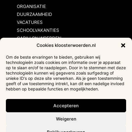
ORGANISATIE
DUURZAAMHEID
VACATURES
SCHOOLVAKANTIES
CARILLON WOERDEN
Cookies kloosterwoerden.nl
Inschrijvingsvoorwaarden
Om de beste ervaringen te bieden, gebruiken wij
technologieën zoals cookies om informatie over je apparaat
Bezoekersvoorwaarden
op te slaan en/of te raadplegen. Door in te stemmen met deze
Huurvoorwaarden
technologieën kunnen wij gegevens zoals surfgedrag of
unieke ID's op deze site verwerken. Als je geen toestemming
Privacyverklaring
geeft of uw toestemming intrekt, kan dit een nadelige invloed
Ticketverkoop
hebben op bepaalde functies en mogelijkheden.
Faciliteiten mindervaliden
Accepteren
Weigeren