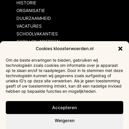
HISTORIE
ORGANISATIE
DUURZAAMHEID
VACATURES
SCHOOLVAKANTIES
CARILLON WOERDEN
Cookies kloosterwoerden.nl
Inschrijvingsvoorwaarden
Om de beste ervaringen te bieden, gebruiken wij
technologieën zoals cookies om informatie over je apparaat
Bezoekersvoorwaarden
op te slaan en/of te raadplegen. Door in te stemmen met deze
Huurvoorwaarden
technologieën kunnen wij gegevens zoals surfgedrag of
unieke ID's op deze site verwerken. Als je geen toestemming
Privacyverklaring
geeft of uw toestemming intrekt, kan dit een nadelige invloed
Ticketverkoop
hebben op bepaalde functies en mogelijkheden.
Faciliteiten mindervaliden
Accepteren
Weigeren