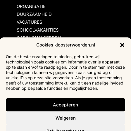
ORGANISATIE
DUURZAAMHEID
VACATURES
SCHOOLVAKANTIES
CARILLON WOERDEN
Cookies kloosterwoerden.nl
Inschrijvingsvoorwaarden
Om de beste ervaringen te bieden, gebruiken wij
technologieën zoals cookies om informatie over je apparaat
Bezoekersvoorwaarden
op te slaan en/of te raadplegen. Door in te stemmen met deze
Huurvoorwaarden
technologieën kunnen wij gegevens zoals surfgedrag of
unieke ID's op deze site verwerken. Als je geen toestemming
Privacyverklaring
geeft of uw toestemming intrekt, kan dit een nadelige invloed
Ticketverkoop
hebben op bepaalde functies en mogelijkheden.
Faciliteiten mindervaliden
Accepteren
Weigeren