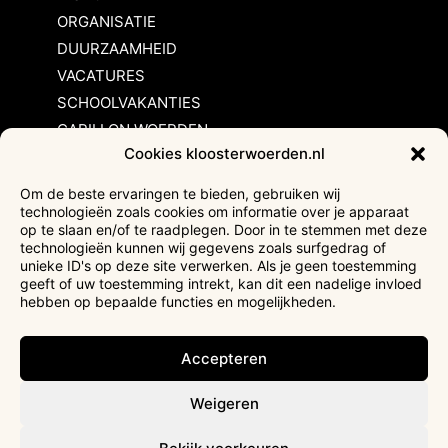
ORGANISATIE
DUURZAAMHEID
VACATURES
SCHOOLVAKANTIES
CARILLON WOERDEN
Cookies kloosterwoerden.nl
Inschrijvingsvoorwaarden
Om de beste ervaringen te bieden, gebruiken wij
technologieën zoals cookies om informatie over je apparaat
Bezoekersvoorwaarden
op te slaan en/of te raadplegen. Door in te stemmen met deze
Huurvoorwaarden
technologieën kunnen wij gegevens zoals surfgedrag of
unieke ID's op deze site verwerken. Als je geen toestemming
Privacyverklaring
geeft of uw toestemming intrekt, kan dit een nadelige invloed
Ticketverkoop
hebben op bepaalde functies en mogelijkheden.
Faciliteiten mindervaliden
Accepteren
Weigeren