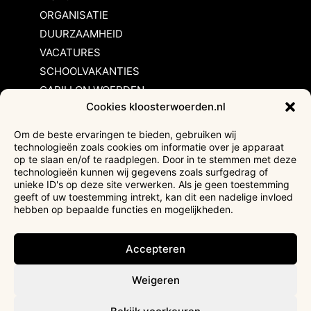
ORGANISATIE
DUURZAAMHEID
VACATURES
SCHOOLVAKANTIES
CARILLON WOERDEN
Cookies kloosterwoerden.nl
Inschrijvingsvoorwaarden
Om de beste ervaringen te bieden, gebruiken wij
technologieën zoals cookies om informatie over je apparaat
Bezoekersvoorwaarden
op te slaan en/of te raadplegen. Door in te stemmen met deze
Huurvoorwaarden
technologieën kunnen wij gegevens zoals surfgedrag of
unieke ID's op deze site verwerken. Als je geen toestemming
Privacyverklaring
geeft of uw toestemming intrekt, kan dit een nadelige invloed
Ticketverkoop
hebben op bepaalde functies en mogelijkheden.
Faciliteiten mindervaliden
Accepteren
Weigeren