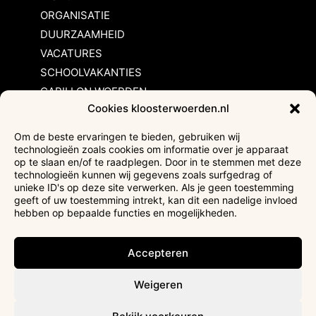
ORGANISATIE
DUURZAAMHEID
VACATURES
SCHOOLVAKANTIES
CARILLON WOERDEN
Cookies kloosterwoerden.nl
Inschrijvingsvoorwaarden
Om de beste ervaringen te bieden, gebruiken wij
technologieën zoals cookies om informatie over je apparaat
Bezoekersvoorwaarden
op te slaan en/of te raadplegen. Door in te stemmen met deze
Huurvoorwaarden
technologieën kunnen wij gegevens zoals surfgedrag of
unieke ID's op deze site verwerken. Als je geen toestemming
Privacyverklaring
geeft of uw toestemming intrekt, kan dit een nadelige invloed
Ticketverkoop
hebben op bepaalde functies en mogelijkheden.
Faciliteiten mindervaliden
Accepteren
Weigeren