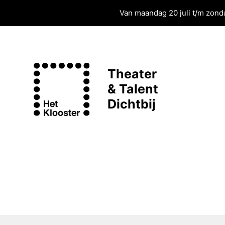
Van maandag 20 juli t/m zonda
Theater
& Talent
Dichtbij