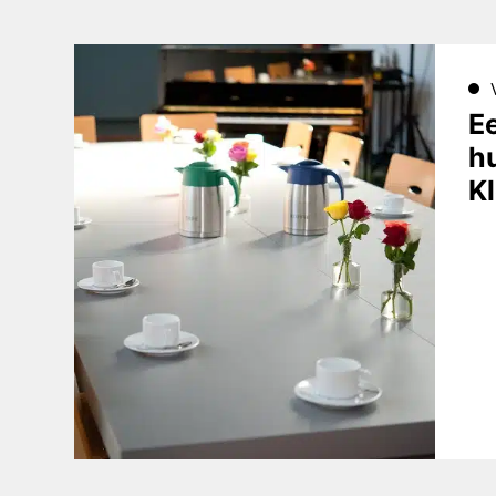
E
h
K