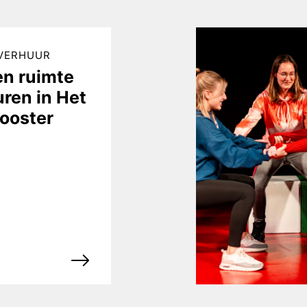
VERHUUR
en ruimte
uren in Het
looster