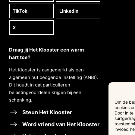
TikTok
Linkedin
X
Draag jij Het Klooster een warm
hart toe?
Het Klooster is aangemerkt als een
algemeen nut beogende instelling (ANBI).
Dit houdt in dat particulieren
belastingvoordelen krĳgen bĳ een
schenking.
Om de best
cookies om
Steun Het Klooster
Door in t
surfgedrag
Word vriend van Het Klooster
toestemmin
invloed h