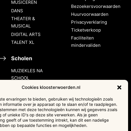
MUSICEREN
Bezoekersvoorwaarden
DANS
Huurvoorwaarden
THEATER &
Privacyverklaring
MUSICAL
Ticketverkoop
DIGITAL ARTS
Faciliteiten
TALENT XL
mindervaliden
Scholen
MUZIEKLES NA
SCHOOL
HALLO MUZIEK!
Cookies kloosterwoerden.nl
e ervaringen te bieden, gebruiken wij technologieën zoals
Verhuur &
 informatie over je apparaat op te slaan en/of te raadplegen.
events
e stemmen met deze technologieën kunnen wij gegevens zoals
 of unieke ID's op deze site verwerken. Als je geen
g geeft of uw toestemming intrekt, kan dit een nadelige
Adverteren
ebben op bepaalde functies en mogelijkheden.