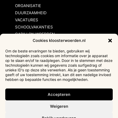
ORGANISATIE
DUURZAAMHEID
VACATURES
SCHOOLVAKANTIES
CARILLON WOERDEN
Cookies kloosterwoerden.nl
Inschrijvingsvoorwaarden
Om de beste ervaringen te bieden, gebruiken wij
technologieën zoals cookies om informatie over je apparaat
Bezoekersvoorwaarden
op te slaan en/of te raadplegen. Door in te stemmen met deze
Huurvoorwaarden
technologieën kunnen wij gegevens zoals surfgedrag of
unieke ID's op deze site verwerken. Als je geen toestemming
Privacyverklaring
geeft of uw toestemming intrekt, kan dit een nadelige invloed
Ticketverkoop
hebben op bepaalde functies en mogelijkheden.
Faciliteiten mindervaliden
Accepteren
Weigeren