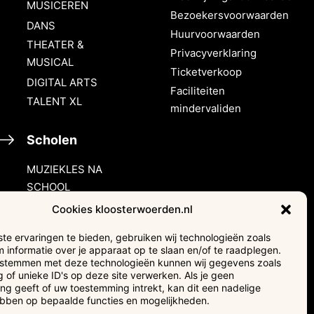
MUSICEREN
Bezoekersvoorwaarden
DANS
Huurvoorwaarden
THEATER &
Privacyverklaring
MUSICAL
Ticketverkoop
DIGITAL ARTS
Faciliteiten
TALENT XL
mindervaliden
Scholen
MUZIEKLES NA
SCHOOL
HALLO MUZIEK!
Cookies kloosterwoerden.nl
e ervaringen te bieden, gebruiken wij technologieën zoals
Verhuur &
 informatie over je apparaat op te slaan en/of te raadplegen.
events
e stemmen met deze technologieën kunnen wij gegevens zoals
 of unieke ID's op deze site verwerken. Als je geen
g geeft of uw toestemming intrekt, kan dit een nadelige
Adverteren
ebben op bepaalde functies en mogelijkheden.