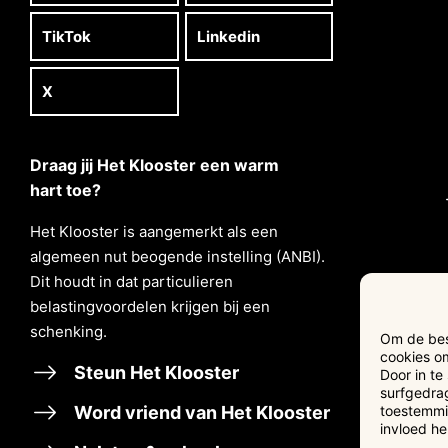
TikTok
Linkedin
X
Draag jij Het Klooster een warm
hart toe?
Het Klooster is aangemerkt als een
algemeen nut beogende instelling (ANBI).
Dit houdt in dat particulieren
belastingvoordelen krĳgen bĳ een
schenking.
Om de best
cookies om
Steun Het Klooster
Door in t
surfgedrag
Word vriend van Het Klooster
toestemmin
invloed h