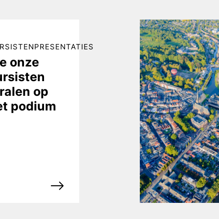
RSISTENPRESENTATIES
ie onze
ursisten
ralen op
et podium