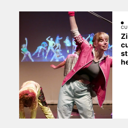
CU
Z
c
st
h