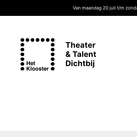
Van maandag 20 juli t/m zonda
Theater
& Talent
Dichtbij