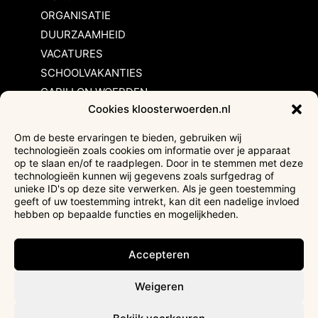
ORGANISATIE
DUURZAAMHEID
VACATURES
SCHOOLVAKANTIES
CARILLON WOERDEN
Cookies kloosterwoerden.nl
Inschrijvingsvoorwaarden
Om de beste ervaringen te bieden, gebruiken wij
technologieën zoals cookies om informatie over je apparaat
Bezoekersvoorwaarden
op te slaan en/of te raadplegen. Door in te stemmen met deze
Huurvoorwaarden
technologieën kunnen wij gegevens zoals surfgedrag of
unieke ID's op deze site verwerken. Als je geen toestemming
Privacyverklaring
geeft of uw toestemming intrekt, kan dit een nadelige invloed
Ticketverkoop
hebben op bepaalde functies en mogelijkheden.
Faciliteiten mindervaliden
Accepteren
Weigeren