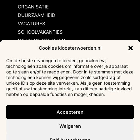
ORGANISATIE
DUURZAAMHEID
VACATURES
SCHOOLVAKANTIES
CARILLON WOERDEN
Cookies kloosterwoerden.nl
Inschrijvingsvoorwaarden
Om de beste ervaringen te bieden, gebruiken wij
technologieën zoals cookies om informatie over je apparaat
Bezoekersvoorwaarden
op te slaan en/of te raadplegen. Door in te stemmen met deze
Huurvoorwaarden
technologieën kunnen wij gegevens zoals surfgedrag of
unieke ID's op deze site verwerken. Als je geen toestemming
Privacyverklaring
geeft of uw toestemming intrekt, kan dit een nadelige invloed
Ticketverkoop
hebben op bepaalde functies en mogelijkheden.
Faciliteiten mindervaliden
Accepteren
Weigeren