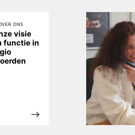
OVER ONS
nze visie
 functie in
gio
oerden