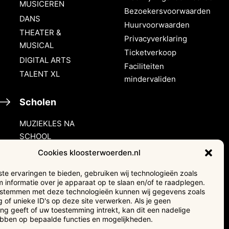
MUSICEREN
Bezoekersvoorwaarden
DANS
Huurvoorwaarden
THEATER &
Privacyverklaring
MUSICAL
Ticketverkoop
DIGITAL ARTS
Faciliteiten
TALENT XL
mindervaliden
Scholen
MUZIEKLES NA
SCHOOL
HALLO MUZIEK!
Cookies kloosterwoerden.nl
e ervaringen te bieden, gebruiken wij technologieën zoals
Verhuur &
 informatie over je apparaat op te slaan en/of te raadplegen.
events
e stemmen met deze technologieën kunnen wij gegevens zoals
 of unieke ID's op deze site verwerken. Als je geen
g geeft of uw toestemming intrekt, kan dit een nadelige
Adverteren
ebben op bepaalde functies en mogelijkheden.