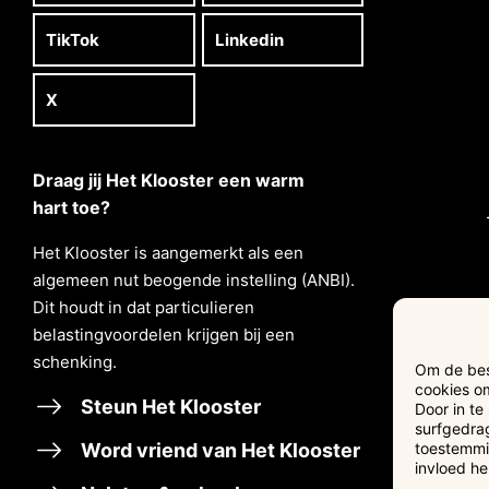
TikTok
Linkedin
X
Draag jij Het Klooster een warm
hart toe?
Het Klooster is aangemerkt als een
algemeen nut beogende instelling (ANBI).
Dit houdt in dat particulieren
belastingvoordelen krĳgen bĳ een
schenking.
Om de best
cookies om
Steun Het Klooster
Door in t
surfgedrag
Word vriend van Het Klooster
toestemmin
invloed h