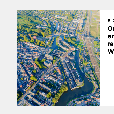
O
en
re
W