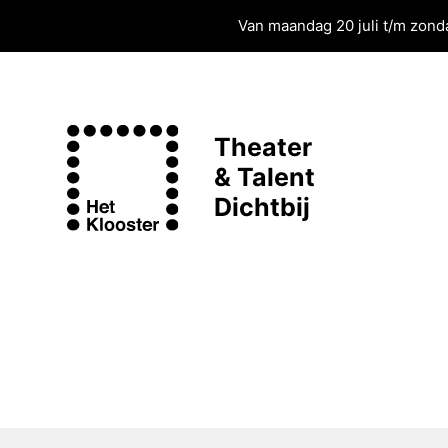
Van maandag 20 juli t/m zonda
Theater
& Talent
Dichtbij