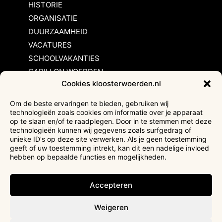
HISTORIE
ORGANISATIE
DUURZAAMHEID
VACATURES
SCHOOLVAKANTIES
CARILLON WOERDEN
Cookies kloosterwoerden.nl
Inschrijvingsvoorwaarden
Om de beste ervaringen te bieden, gebruiken wij
technologieën zoals cookies om informatie over je apparaat
Bezoekersvoorwaarden
op te slaan en/of te raadplegen. Door in te stemmen met deze
Huurvoorwaarden
technologieën kunnen wij gegevens zoals surfgedrag of
unieke ID's op deze site verwerken. Als je geen toestemming
Privacyverklaring
geeft of uw toestemming intrekt, kan dit een nadelige invloed
Ticketverkoop
hebben op bepaalde functies en mogelijkheden.
Faciliteiten mindervaliden
Accepteren
Weigeren