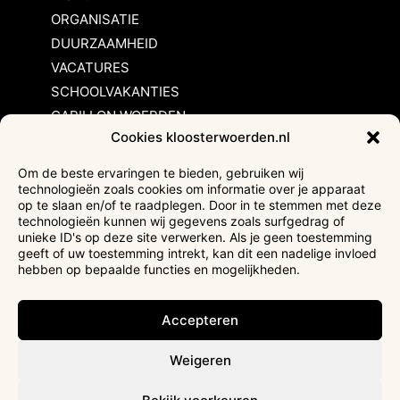
ORGANISATIE
DUURZAAMHEID
VACATURES
SCHOOLVAKANTIES
CARILLON WOERDEN
Cookies kloosterwoerden.nl
Inschrijvingsvoorwaarden
Om de beste ervaringen te bieden, gebruiken wij
technologieën zoals cookies om informatie over je apparaat
Bezoekersvoorwaarden
op te slaan en/of te raadplegen. Door in te stemmen met deze
Huurvoorwaarden
technologieën kunnen wij gegevens zoals surfgedrag of
unieke ID's op deze site verwerken. Als je geen toestemming
Privacyverklaring
geeft of uw toestemming intrekt, kan dit een nadelige invloed
Ticketverkoop
hebben op bepaalde functies en mogelijkheden.
Faciliteiten mindervaliden
Accepteren
Weigeren