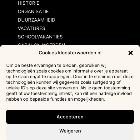
HISTORIE
ORGANISATIE
DUURZAAMHEID
VACATURES
SCHOOLVAKANTIES
CARILLON WOERDEN
Cookies kloosterwoerden.nl
Inschrijvingsvoorwaarden
Om de beste ervaringen te bieden, gebruiken wij
technologieën zoals cookies om informatie over je apparaat
Bezoekersvoorwaarden
op te slaan en/of te raadplegen. Door in te stemmen met deze
Huurvoorwaarden
technologieën kunnen wij gegevens zoals surfgedrag of
unieke ID's op deze site verwerken. Als je geen toestemming
Privacyverklaring
geeft of uw toestemming intrekt, kan dit een nadelige invloed
Ticketverkoop
hebben op bepaalde functies en mogelijkheden.
Faciliteiten mindervaliden
Accepteren
Weigeren