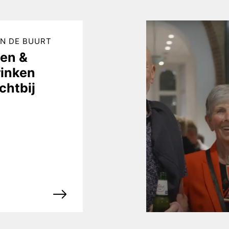
IN DE BUURT
ten &
rinken
chtbij