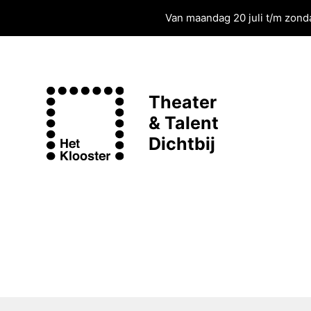
Van maandag 20 juli t/m zonda
Theater
& Talent
Dichtbij