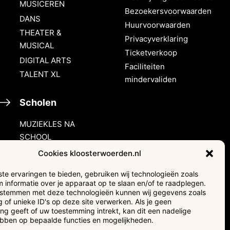
MUSICEREN
Bezoekersvoorwaarden
DANS
Huurvoorwaarden
THEATER &
Privacyverklaring
MUSICAL
Ticketverkoop
DIGITAL ARTS
Faciliteiten
TALENT XL
mindervaliden
Scholen
MUZIEKLES NA
SCHOOL
HALLO MUZIEK!
Cookies kloosterwoerden.nl
e ervaringen te bieden, gebruiken wij technologieën zoals
Verhuur &
 informatie over je apparaat op te slaan en/of te raadplegen.
events
e stemmen met deze technologieën kunnen wij gegevens zoals
 of unieke ID's op deze site verwerken. Als je geen
g geeft of uw toestemming intrekt, kan dit een nadelige
Adverteren
ebben op bepaalde functies en mogelijkheden.