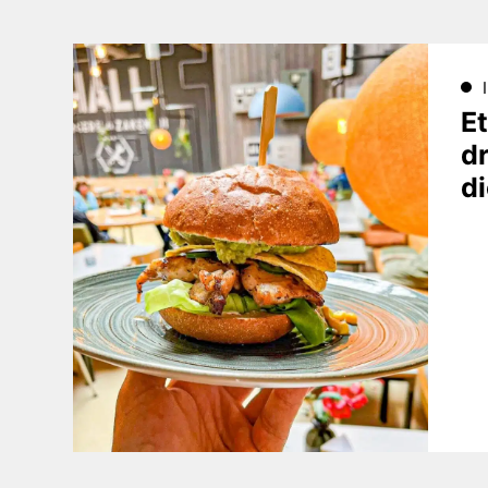
E
d
di