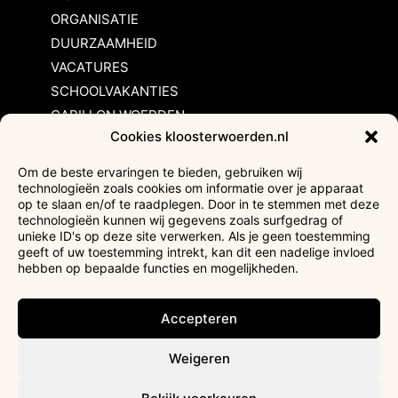
ORGANISATIE
DUURZAAMHEID
VACATURES
SCHOOLVAKANTIES
CARILLON WOERDEN
Cookies kloosterwoerden.nl
Inschrijvingsvoorwaarden
Om de beste ervaringen te bieden, gebruiken wij
technologieën zoals cookies om informatie over je apparaat
Bezoekersvoorwaarden
op te slaan en/of te raadplegen. Door in te stemmen met deze
Huurvoorwaarden
technologieën kunnen wij gegevens zoals surfgedrag of
unieke ID's op deze site verwerken. Als je geen toestemming
Privacyverklaring
geeft of uw toestemming intrekt, kan dit een nadelige invloed
Ticketverkoop
hebben op bepaalde functies en mogelijkheden.
Faciliteiten mindervaliden
Accepteren
Weigeren