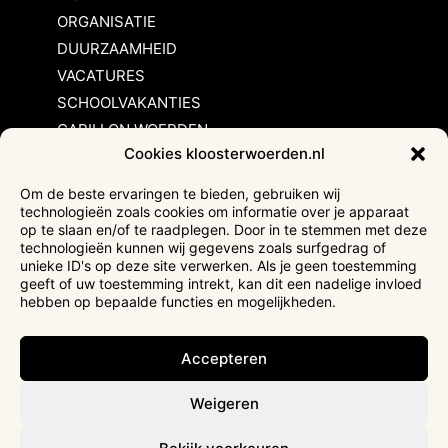
ORGANISATIE
DUURZAAMHEID
VACATURES
SCHOOLVAKANTIES
CARILLON WOERDEN
Cookies kloosterwoerden.nl
Inschrijvingsvoorwaarden
Om de beste ervaringen te bieden, gebruiken wij
technologieën zoals cookies om informatie over je apparaat
Bezoekersvoorwaarden
op te slaan en/of te raadplegen. Door in te stemmen met deze
Huurvoorwaarden
technologieën kunnen wij gegevens zoals surfgedrag of
unieke ID's op deze site verwerken. Als je geen toestemming
Privacyverklaring
geeft of uw toestemming intrekt, kan dit een nadelige invloed
Ticketverkoop
hebben op bepaalde functies en mogelijkheden.
Faciliteiten mindervaliden
Accepteren
Weigeren