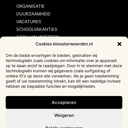
ORGANISATIE
DUURZAAMHEID
VACATURES
SCHOOLVAKANTIES
CARILLON WOERDEN
Cookies kloosterwoerden.nl
Inschrijvingsvoorwaarden
Om de beste ervaringen te bieden, gebruiken wij
technologieën zoals cookies om informatie over je apparaat
Bezoekersvoorwaarden
op te slaan en/of te raadplegen. Door in te stemmen met deze
Huurvoorwaarden
technologieën kunnen wij gegevens zoals surfgedrag of
unieke ID's op deze site verwerken. Als je geen toestemming
Privacyverklaring
geeft of uw toestemming intrekt, kan dit een nadelige invloed
Ticketverkoop
hebben op bepaalde functies en mogelijkheden.
Faciliteiten mindervaliden
Accepteren
Weigeren