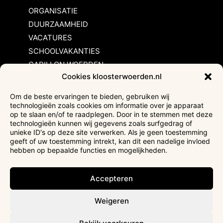
ORGANISATIE
DUURZAAMHEID
VACATURES
SCHOOLVAKANTIES
CARILLON WOERDEN
Cookies kloosterwoerden.nl
Inschrijvingsvoorwaarden
Om de beste ervaringen te bieden, gebruiken wij
technologieën zoals cookies om informatie over je apparaat
Bezoekersvoorwaarden
op te slaan en/of te raadplegen. Door in te stemmen met deze
Huurvoorwaarden
technologieën kunnen wij gegevens zoals surfgedrag of
unieke ID's op deze site verwerken. Als je geen toestemming
Privacyverklaring
geeft of uw toestemming intrekt, kan dit een nadelige invloed
Ticketverkoop
hebben op bepaalde functies en mogelijkheden.
Faciliteiten mindervaliden
Accepteren
Weigeren