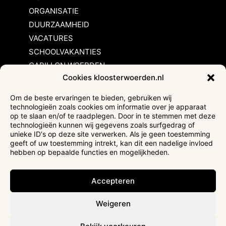
ORGANISATIE
DUURZAAMHEID
VACATURES
SCHOOLVAKANTIES
CARILLON WOERDEN
Cookies kloosterwoerden.nl
Inschrijvingsvoorwaarden
Om de beste ervaringen te bieden, gebruiken wij
technologieën zoals cookies om informatie over je apparaat
Bezoekersvoorwaarden
op te slaan en/of te raadplegen. Door in te stemmen met deze
Huurvoorwaarden
technologieën kunnen wij gegevens zoals surfgedrag of
unieke ID's op deze site verwerken. Als je geen toestemming
Privacyverklaring
geeft of uw toestemming intrekt, kan dit een nadelige invloed
Ticketverkoop
hebben op bepaalde functies en mogelijkheden.
Faciliteiten mindervaliden
Accepteren
Weigeren