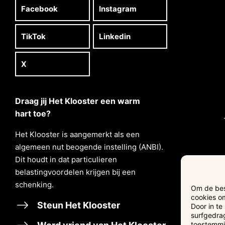
Facebook
Instagram
TikTok
Linkedin
X
Draag jij Het Klooster een warm
hart toe?
Het Klooster is aangemerkt als een
algemeen nut beogende instelling (ANBI).
Dit houdt in dat particulieren
belastingvoordelen krĳgen bĳ een
schenking.
Om de best
cookies om
Steun Het Klooster
Door in t
surfgedrag
toestemmin