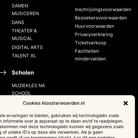
SAMEN
Inschrijvingsvoorwaarden
MUSICEREN
Bezoekersvoorwaarden
DANS
Huurvoorwaarden
THEATER &
Privacyverklaring
MUSICAL
Ticketverkoop
DIGITAL ARTS
Faciliteiten
TALENT XL
mindervaliden
Scholen
MUZIEKLES NA
SCHOOL
HALLO MUZIEK!
Cookies kloosterwoerden.nl
e ervaringen te bieden, gebruiken wij technologieën zoals
Verhuur &
 informatie over je apparaat op te slaan en/of te raadplegen.
events
e stemmen met deze technologieën kunnen wij gegevens zoals
 of unieke ID's op deze site verwerken. Als je geen
g geeft of uw toestemming intrekt, kan dit een nadelige