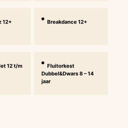
z 12+
Breakdance 12+
let 12 t/m
Fluitorkest
Dubbel&Dwars 8 – 14
jaar