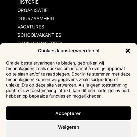
HISTORIE
ORGANISATIE
DUURZAAMHEID
VACATURES
SCHOOLVAKANTIES
CARILLON WOERDEN
Cookies kloosterwoerden.nl
Inschrijvingsvoorwaarden
Om de beste ervaringen te bieden, gebruiken wij
technologieën zoals cookies om informatie over je apparaat
Bezoekersvoorwaarden
op te slaan en/of te raadplegen. Door in te stemmen met deze
Huurvoorwaarden
technologieën kunnen wij gegevens zoals surfgedrag of
unieke ID's op deze site verwerken. Als je geen toestemming
Privacyverklaring
geeft of uw toestemming intrekt, kan dit een nadelige invloed
Ticketverkoop
hebben op bepaalde functies en mogelijkheden.
Faciliteiten mindervaliden
Accepteren
Weigeren